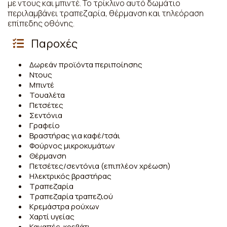
με ντους και μπιντέ. Το τρίκλινο αυτό δωμάτιο
περιλαμβάνει τραπεζαρία, θέρμανση και τηλεόραση
επίπεδης οθόνης.
Παροχές
Δωρεάν προϊόντα περιποίησης
Ντους
Μπιντέ
Τουαλέτα
Πετσέτες
Σεντόνια
Γραφείο
Βραστήρας για καφέ/τσάι
Φούρνος μικροκυμάτων
Θέρμανση
Πετσέτες/σεντόνια (επιπλέον χρέωση)
Ηλεκτρικός βραστήρας
Τραπεζαρία
Τραπεζαρία τραπεζιού
Κρεμάστρα ρούχων
Χαρτί υγείας
Καναπές-κρεβάτι