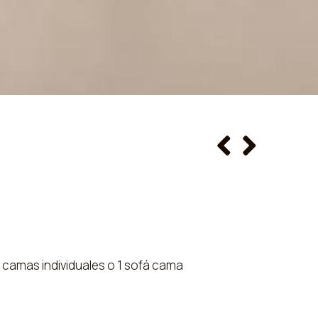
 camas individuales o 1 sofá cama
uenta con aire acondicionado, set de té y café, y baño
También dispone de zona de comedor, calefacción y TV