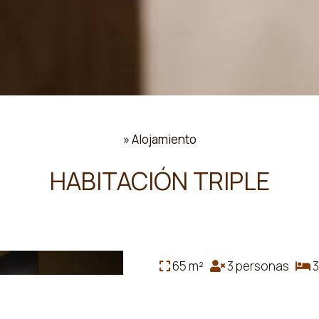
»
Alojamiento
HABITACIÓN TRIPLE
65 m²
3 personas
3
La amplia habitación triple c
privado con ducha y bidet. 