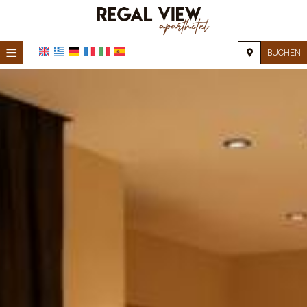
≡
BUCHEN
STARTSEITE
STANDORT
UNTERKUNFT
EINRICHTUNGEN
FOTOGALERIE
FAQ