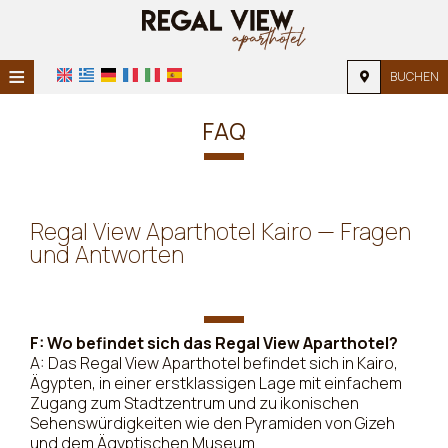
≡
BUCHEN
STARTSEITE
FAQ
STANDORT
UNTERKUNFT
Regal View Aparthotel Kairo — Fragen
EINRICHTUNGEN
und Antworten
FOTOGALERIE
FAQ
F: Wo befindet sich das Regal View Aparthotel?
A: Das Regal View Aparthotel befindet sich in Kairo,
Ägypten, in einer erstklassigen Lage mit einfachem
Zugang zum Stadtzentrum und zu ikonischen
Sehenswürdigkeiten wie den Pyramiden von Gizeh
und dem Ägyptischen Museum.