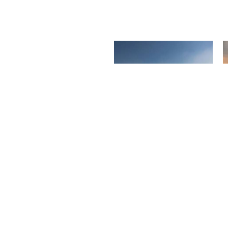
n
ischen antiken
x, eines der Sieben
greiche Sammlung
 dem Grab von König
n belebten historischen
rs und traditionelle
erliche islamische
schöne Moscheen,