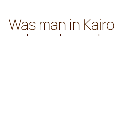
Was man in Kairo
unternehmen kan
Die Pyramiden von Gizeh:
Besuchen Sie die ikon
Pyramiden, darunter die Große Pyramide und die Sphin
Weltwunder der Antike.
Ägyptisches Museum:
Erkunden Sie eine umfan
antiker ägyptischer Artefakte, darunter Schätze aus
Tutanchamun.
Khan El Khalili Basar:
Schlendern Sie durch diese
Markt mit Geschäften, die Gewürze, Schmuck, Souveni
Handwerkskunst verkaufen.
Zitadelle von Saladin:
Entdecken Sie die mittelalt
Festung mit atemberaubendem Blick auf Kairo und 
darunter die Moschee von Muhammad Ali.