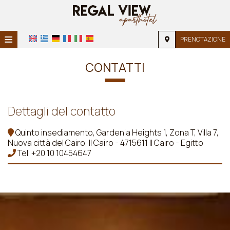
≡
PRENOTAZIONE
HOME
CONTATTI
POSIZIONE
ALLOGGIO
Dettagli del contatto
SERVIZI
Quinto insediamento, Gardenia Heights 1, Zona T, Villa 7,
Nuova città del Cairo, Il Cairo - 4715611 Il Cairo - Egitto
GALLERIA FOTOGRAFICA
Tel.
+20 10 10454647
FAQ