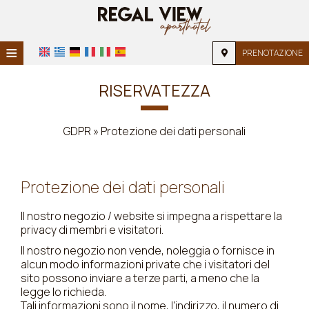
≡
PRENOTAZIONE
HOME
RISERVATEZZA
POSIZIONE
GDPR » Protezione dei dati personali
ALLOGGIO
SERVIZI
Protezione dei dati personali
GALLERIA FOTOGRAFICA
Il nostro negozio / website si impegna a rispettare la
FAQ
privacy di membri e visitatori.
Il nostro negozio non vende, noleggia o fornisce in
alcun modo informazioni private che i visitatori del
sito possono inviare a terze parti, a meno che la
legge lo richieda.
Tali informazioni sono il nome, l'indirizzo, il numero di