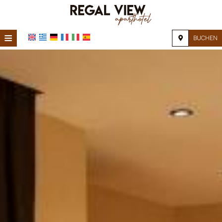
≡
BUCHEN
STARTSEITE
STANDORT
UNTERKUNFT
EINRICHTUNGEN
FOTOGALERIE
FAQ